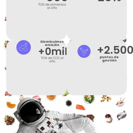
TON de alimentos
al año
Disminuimos
emisión
+2.50
+
0
mil
puntos de
TON de CO2 al
gestión
año